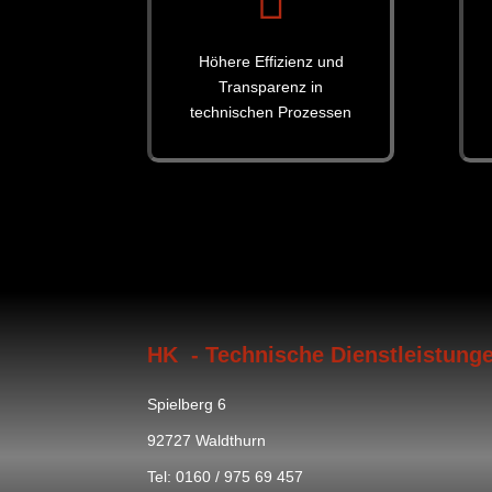

Höhere Effizienz und
Transparenz in
technischen Prozessen
HK - Technische Dienstleistung
Spielberg 6
92727 Waldthurn
Tel: 0160 / 975 69 457