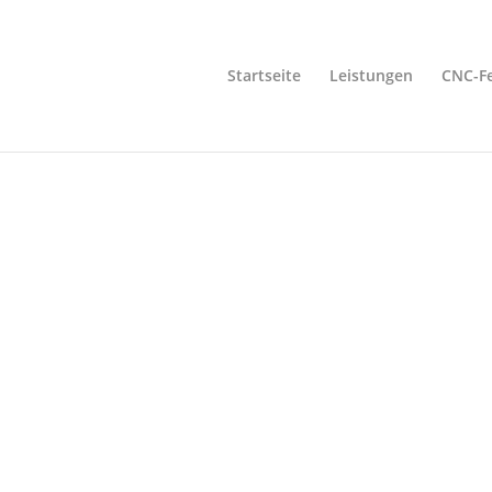
Startseite
Leistungen
CNC-Fe
BERATUNG, ENGINEERING, PROJEKTMANAGEMENT
re Kunden - 
litätsverspre
ck von Kunden, die auf unsere Zuverlässigkeit und Fachkompet