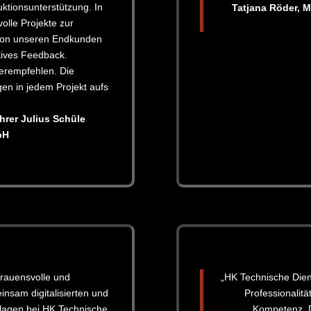
ktionsunterstützung. In
Tatjana Röder, 
olle Projekte zur
 von unseren Endkunden
ives Feedback.
terempfehlen. Die
en in jedem Projekt aufs
hrer Julius Schüle
bH
trauensvolle und
„HK Technische Dien
insam digitalisierten und
Professionalitä
nlagen bei HK Technische
Kompetenz. D