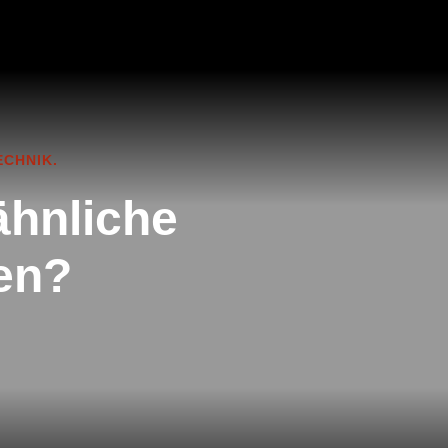
ECHNIK.
ähnliche
nen?