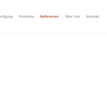
rtigung
Produkte
Referenzen
Über Uns
Kontakt
unser
chen
enz vertrauen.