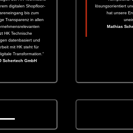
rem digitalen Shopfloor-
lösungsorientiert un
areneingang bis zum
hat unsere Er
ge Transparenz in allen
unei
ternehmensrelevanten
Mathias Schn
tzt HK Technische
ngen datenbasiert und
beit mit HK steht für
igitale Transformation.“
O Schertech GmbH