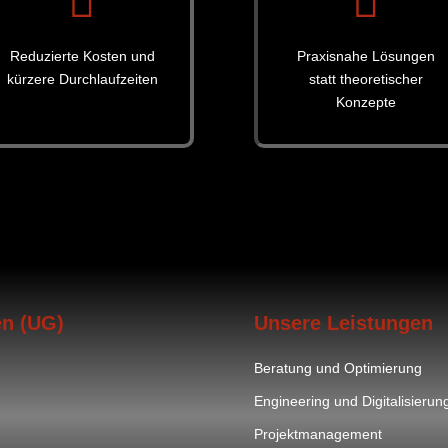


Reduzierte Kosten und
Praxisnahe Lösungen
kürzere Durchlaufzeiten
statt theoretischer
Konzepte
en (UG)
Unsere Leistungen
Beratung und Optimierung
Engineering und Digitalisierun
Projektmanagement