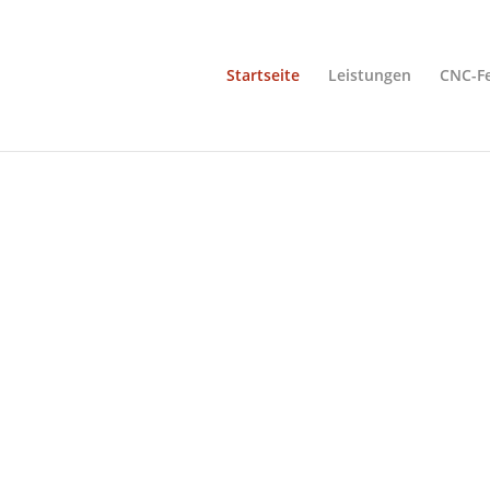
Startseite
Leistungen
CNC-Fe
BERATUNG, ENGINEERING, PROJEKTMANAGEMENT
che Dienstle
d CNC-Fertig
trie und Mittelstand – alles aus einer Hand. Unsere Expertise re
Bauteil, stets mit einem fundierten technischen Ansatz.