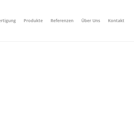
rtigung
Produkte
Referenzen
Über Uns
Kontakt
istungen
ung
icht von der ersten Idee bis zum fertigen